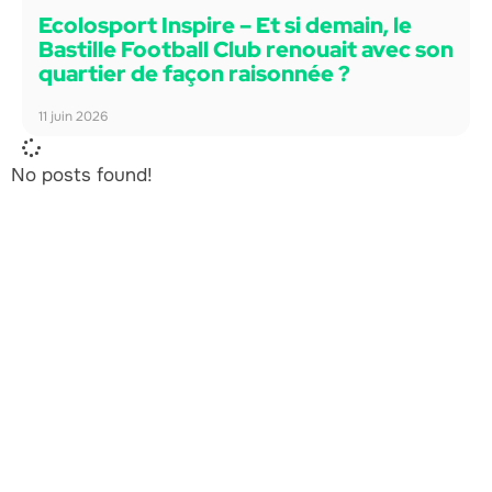
Ecolosport Inspire – Et si demain, le
Bastille Football Club renouait avec son
quartier de façon raisonnée ?
11 juin 2026
No posts found!
L'Agence Ecolosport
Entreprise de l'ESS basée à Toulouse (Occitanie),
l'Agence Ecolosport accompagne les acteurs du sport
dans leur transition écologique et leur stratégie RSE, à