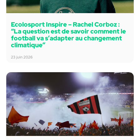
Ecolosport Inspire – Rachel Corboz :
“La question est de savoir comment le
football va s’adapter au changement
climatique”
23 juin 2026