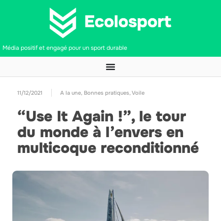
Média positif et engagé pour un sport durable
11/12/2021
A la une
,
Bonnes pratiques
,
Voile
“Use It Again !”, le tour
du monde à l’envers en
multicoque reconditionné