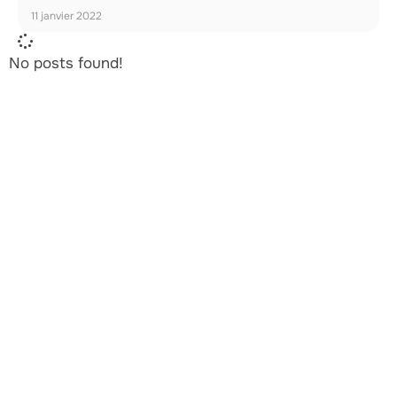
11 janvier 2022
No posts found!
L'Agence Ecolosport
Entreprise de l'ESS basée à Toulouse (Occitanie),
l'Agence Ecolosport accompagne les acteurs du sport
dans leur transition écologique et leur stratégie RSE, à
travers trois domaines : conseil, communication et
formation.