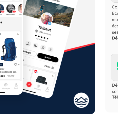
Com
Ec
mo
éco
se
Dé
Dé
sen
Té