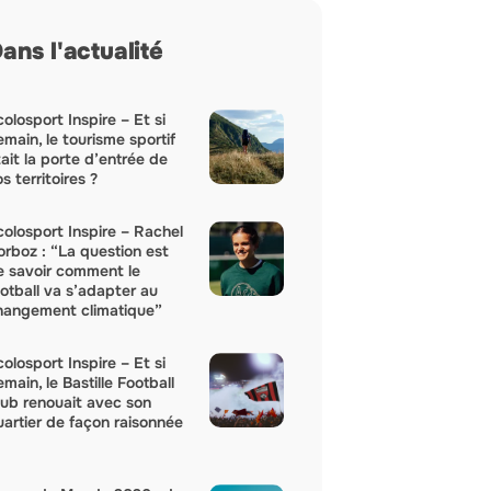
ans l'actualité
olosport Inspire – Et si
main, le tourisme sportif
ait la porte d’entrée de
s territoires ?
colosport Inspire – Rachel
orboz : “La question est
e savoir comment le
ootball va s’adapter au
hangement climatique”
olosport Inspire – Et si
main, le Bastille Football
lub renouait avec son
uartier de façon raisonnée