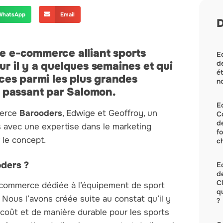
WhatsApp
Email
D
me e-commerce alliant sports
Ec
de
ur il y a quelques semaines et qui
ét
es parmi les plus grandes
no
 passant par Salomon.
E
merce
Barooders
, Edwige et Geoffroy, un
C
d
 avec une expertise dans le marketing
f
r le concept.
c
ders ?
Ec
de
C
commerce dédiée à l’équipement de sport
q
 Nous l’avons créée suite au constat qu’il y
?
 coût et de manière durable pour les sports