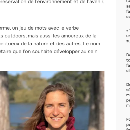
C
éservation de l’environnement et de l’avenir.
s
f
c
orme, un jeu de mots avec le verbe
« 
ts outdoors, mais aussi les amoureux de la
u
su
pectueux de la nature et des autres. Le nom
taire que l’on souhaite développer au sein
D
t
f
c
D
s
m
p
mi
F
p
fo