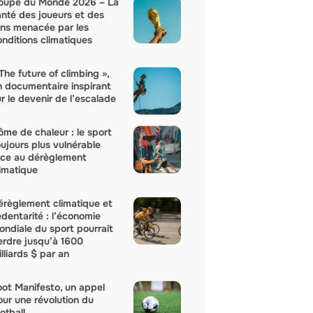
oupe du Monde 2026 – La
anté des joueurs et des
ans menacée par les
onditions climatiques
The future of climbing »,
n documentaire inspirant
r le devenir de l’escalade
ôme de chaleur : le sport
oujours plus vulnérable
ace au dérèglement
limatique
érèglement climatique et
édentarité : l’économie
ondiale du sport pourrait
erdre jusqu’à 1600
lliards $ par an
oot Manifesto, un appel
our une révolution du
otball