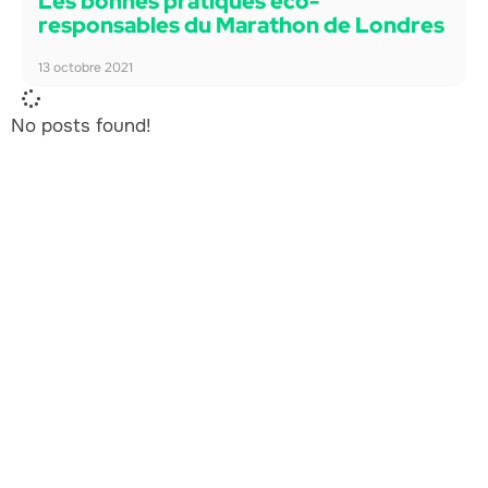
Les bonnes pratiques éco-
responsables du Marathon de Londres
13 octobre 2021
No posts found!
L'Agence Ecolosport
Entreprise de l'ESS basée à Toulouse (Occitanie),
l'Agence Ecolosport accompagne les acteurs du sport
dans leur transition écologique et leur stratégie RSE, à
travers trois domaines : conseil, communication et
formation.