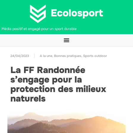
Média positif et engagé pour un sport durable
24/04/2023
A la une
,
Bonnes pratiques
,
Sports outdoor
La FF Randonnée
s’engage pour la
protection des milieux
naturels