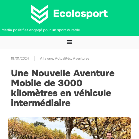
Média positif et engagé pour un sport durable
19/01/2024
A la une
,
Actualités
,
Aventures
Une Nouvelle Aventure
Mobile de 3000
kilomètres en véhicule
intermédiaire