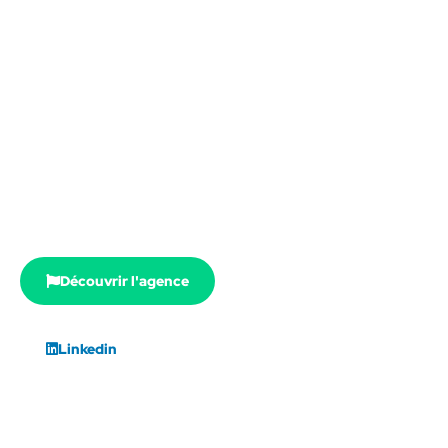
L'Agence Ecolosport
Entreprise de l'ESS basée à Toulouse (Occitanie),
l'Agence Ecolosport accompagne les acteurs du sport
dans leur transition écologique et leur stratégie RSE, à
travers trois domaines : conseil, communication et
formation.
Découvrir l'agence
Linkedin