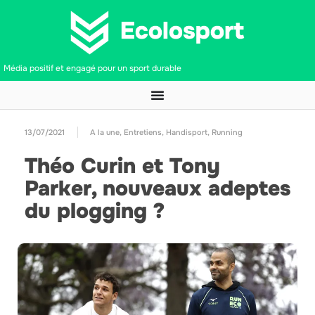
Média positif et engagé pour un sport durable
13/07/2021
A la une
,
Entretiens
,
Handisport
,
Running
Théo Curin et Tony
Parker, nouveaux adeptes
du plogging ?