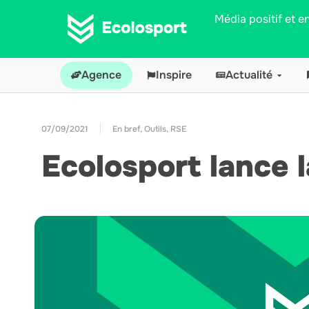
Média positif et 
Agence
Inspire
Actualité
07/09/2021
En bref
,
Outils
,
RSE
Ecolosport lance 