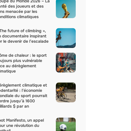
oupe du Monde 2026 – La
anté des joueurs et des
ans menacée par les
onditions climatiques
The future of climbing »,
n documentaire inspirant
r le devenir de l’escalade
ôme de chaleur : le sport
oujours plus vulnérable
ace au dérèglement
limatique
érèglement climatique et
édentarité : l’économie
ondiale du sport pourrait
erdre jusqu’à 1600
lliards $ par an
oot Manifesto, un appel
our une révolution du
otball