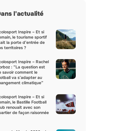
ans l'actualité
olosport Inspire – Et si
main, le tourisme sportif
ait la porte d’entrée de
s territoires ?
colosport Inspire – Rachel
orboz : “La question est
e savoir comment le
ootball va s’adapter au
hangement climatique”
olosport Inspire – Et si
main, le Bastille Football
lub renouait avec son
uartier de façon raisonnée