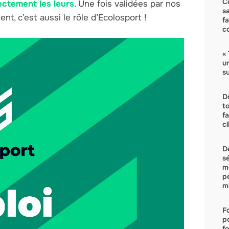
C
ectement les leurs
. Une fois validées par nos
s
ent, c’est aussi le rôle d’Ecolosport !
f
c
« 
u
su
D
t
f
c
D
s
m
p
mi
F
p
fo