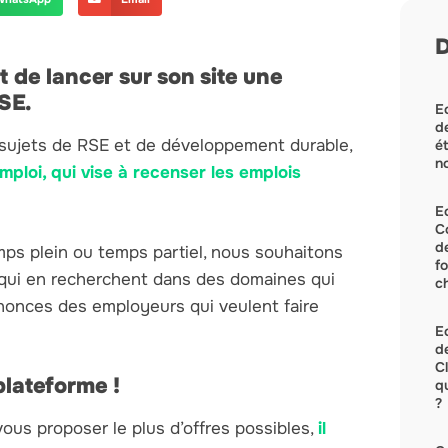
D
t de lancer sur son site une
SE.
Ec
de
es sujets de RSE et de développement durable,
ét
no
mploi, qui vise à recenser les emplois
E
C
d
emps plein ou temps partiel, nous souhaitons
f
ux qui en recherchent dans des domaines qui
c
annonces des employeurs qui veulent faire
Ec
de
C
plateforme !
q
?
 vous proposer le plus d’offres possibles,
il