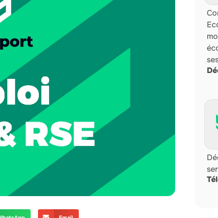
Com
Ec
mo
éco
se
Dé
Dé
sen
Té
WhatsApp
Email