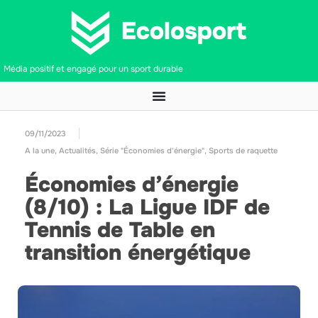
Média positif et engagé pour un sport durable
09/11/2023
A la une
,
Actualités
,
Série "Économies d'énergie"
,
Sports de raquette
Économies d’énergie
(8/10) : La Ligue IDF de
Tennis de Table en
transition énergétique