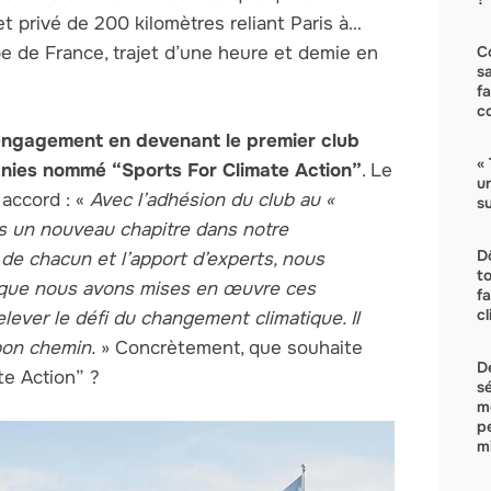
 privé de 200 kilomètres reliant Paris à…
e de France, trajet d’une heure et demie en
C
s
f
c
engagement en devenant le premier club
« 
nies nommé “Sports For Climate Action”
. Le
u
 accord : «
Avec l’adhésion du club au «
su
ns un nouveau chapitre dans notre
D
 de chacun et l’apport d’experts, nous
t
s que nous avons mises en œuvre ces
f
c
elever le défi du changement climatique. Il
bon chemin.
» Concrètement, que souhaite
D
te Action” ?
s
m
p
mi