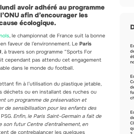
 lundi avoir adhéré au programme
 l’ONU afin d’encourager les
 cause écologique.
D
nols
, le championnat de France suit la bonne
en faveur de l’environnement. Le
Paris
Ec
de
U
, à travers son programme “Sports For
ét
vait cependant pas attendu cet engagement
no
ble dans le monde du football.
E
C
nt fin à l’utilisation du plastique jetable,
d
s déchets ou en installant des ruches ou
f
c
sent un programme de préservation et
ier de sensibilisation pour les enfants des
Ec
u PSG.
Enfin, le Paris Saint-Germain a fait de
de
C
e son futur Centre d’entraînement, en
q
nt de contrebalancer les quelques
?