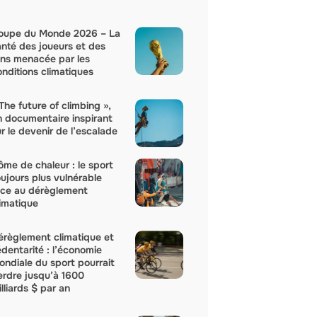
oupe du Monde 2026 – La
anté des joueurs et des
ans menacée par les
onditions climatiques
The future of climbing »,
n documentaire inspirant
r le devenir de l’escalade
ôme de chaleur : le sport
oujours plus vulnérable
ace au dérèglement
limatique
érèglement climatique et
édentarité : l’économie
ondiale du sport pourrait
erdre jusqu’à 1600
lliards $ par an