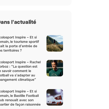
ans l'actualité
olosport Inspire – Et si
main, le tourisme sportif
ait la porte d’entrée de
s territoires ?
colosport Inspire – Rachel
orboz : “La question est
e savoir comment le
ootball va s’adapter au
hangement climatique”
olosport Inspire – Et si
main, le Bastille Football
lub renouait avec son
uartier de façon raisonnée