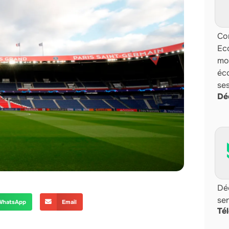
Com
Ec
mo
éco
se
Dé
Dé
sen
WhatsApp
Email
Té