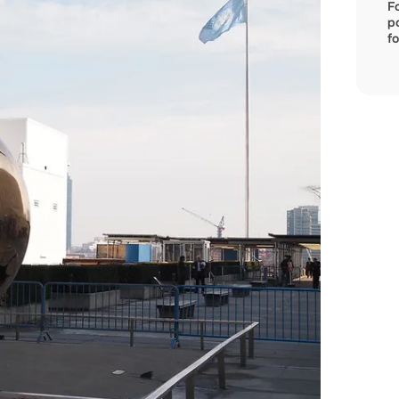
F
p
fo