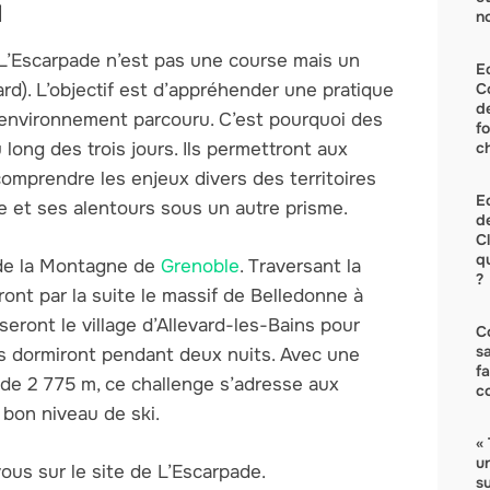
d
no
, L’Escarpade n’est pas une course mais un
E
C
d). L’objectif est d’appréhender une pratique
d
l’environnement parcouru. C’est pourquoi des
f
c
long des trois jours. Ils permettront aux
omprendre les enjeux divers des territoires
Ec
e et ses alentours sous un autre prisme.
de
C
q
 de la Montagne de
Grenoble
. Traversant la
?
ront par la suite le massif de Belledonne à
seront le village d’Allevard-les-Bains pour
C
s
ils dormiront pendant deux nuits. Avec une
f
 de 2 775 m, ce challenge s’adresse aux
c
s bon niveau de ski.
« 
u
ous sur le site de L’Escarpade.
su