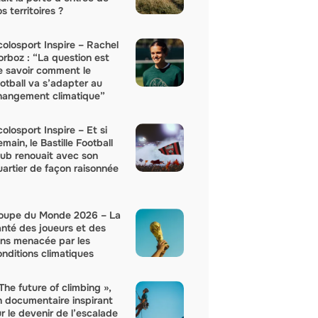
s territoires ?
colosport Inspire – Rachel
orboz : “La question est
e savoir comment le
ootball va s’adapter au
hangement climatique”
olosport Inspire – Et si
main, le Bastille Football
lub renouait avec son
uartier de façon raisonnée
oupe du Monde 2026 – La
anté des joueurs et des
ans menacée par les
onditions climatiques
The future of climbing »,
n documentaire inspirant
r le devenir de l’escalade