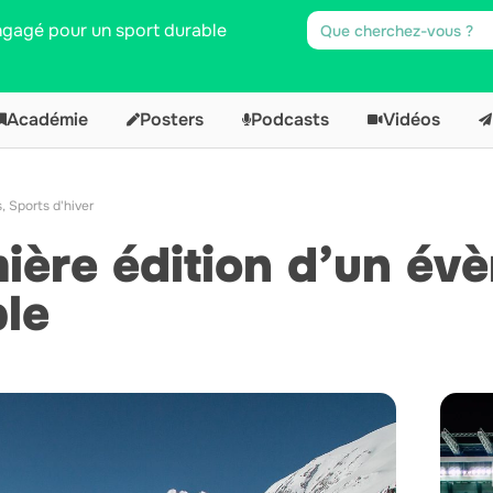
engagé pour un sport durable
Académie
Posters
Podcasts
Vidéos
s
,
Sports d'hiver
ière édition d’un év
le