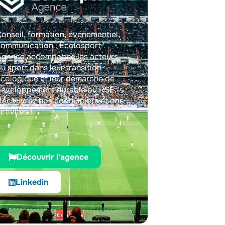
onseil, formation, événementiel,
communication : Ecolosport
Agence accompagne les acteurs
u sport dans leur transition
cologique et leur démarche de
développement durable ou RSE.
écouvrez nos coéquipiers et nos
ctivités !
Découvrir l'agence
Linkedin