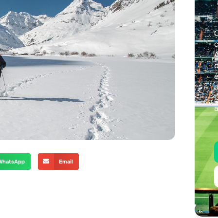
C
d
é
D
a
WhatsApp
Email