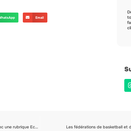
D
t
WhatsApp
Email
f
c
Su
“Le sport, c’est politique” : le numéro 3 de la revue Panard, avec une rubrique Ecolosport
Les fédérations de basketball et 