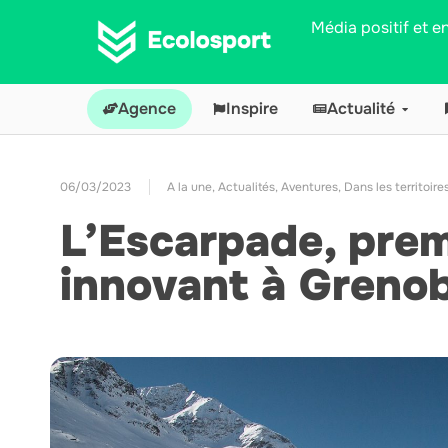
Média positif et 
Agence
Inspire
Actualité
06/03/2023
A la une
,
Actualités
,
Aventures
,
Dans les territoire
L’Escarpade, prem
innovant à Grenob