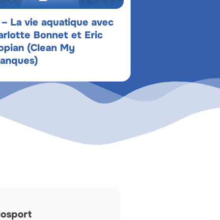
 – La vie aquatique avec
rlotte Bonnet et Eric
opian (Clean My
lanques)
losport