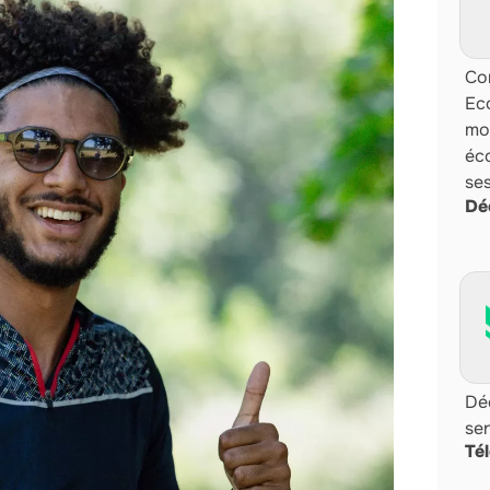
Com
Ec
mo
éco
se
Dé
Dé
sen
Té