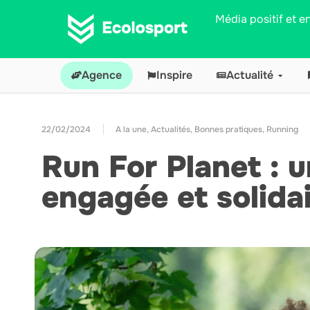
Média positif et 
Agence
Inspire
Actualité
22/02/2024
A la une
,
Actualités
,
Bonnes pratiques
,
Running
Run For Planet : u
engagée et solida