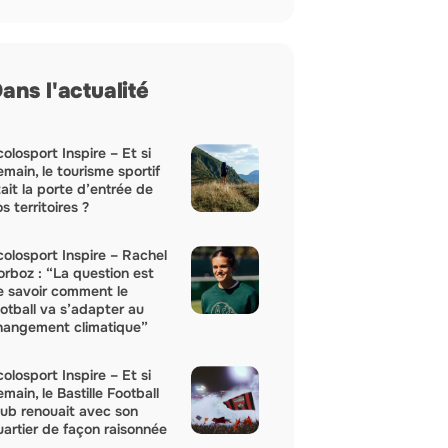
ans l'actualité
olosport Inspire – Et si
main, le tourisme sportif
ait la porte d’entrée de
s territoires ?
colosport Inspire – Rachel
orboz : “La question est
e savoir comment le
ootball va s’adapter au
hangement climatique”
olosport Inspire – Et si
main, le Bastille Football
lub renouait avec son
uartier de façon raisonnée