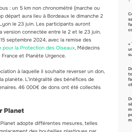
tous : un 5 km non chronométré (marche ou
C
op départ aura lieu à Bordeaux le dimanche 2
s
 Lyon le 23 juin. Les participants auront
f
c
a version connectée entre le 2 et le 23 juin.
 15 septembre 2024, avec la remise des
« 
e pour la Protection des Oiseaux
, Médecins
u
su
 France et Planète Urgence.
D
ociation à laquelle il souhaite reverser un don,
t
 la planète. L’intégralité des bénéfices de
f
c
rtenaires. 46 000€ de dons ont été collectés
D
s
m
or Planet
p
mi
r Planet adopte différentes mesures, telles
remplacement des bouteilles plastiques par