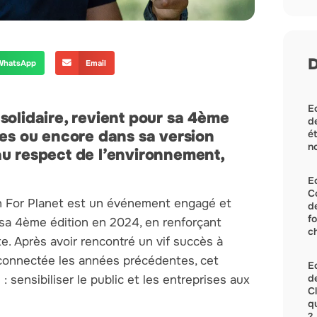
D
WhatsApp
Email
Ec
solidaire, revient pour sa 4ème
de
tes ou encore dans sa version
ét
no
au respect de l’environnement,
E
C
Run For Planet est un événement engagé et
d
f
 sa 4ème édition en 2024, en renforçant
c
. Après avoir rencontré un vif succès à
 connectée les années précédentes, cet
Ec
de
 sensibiliser le public et les entreprises aux
C
q
?