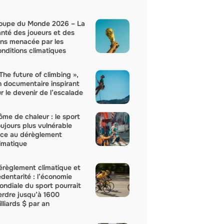
oupe du Monde 2026 – La
anté des joueurs et des
ans menacée par les
onditions climatiques
The future of climbing »,
n documentaire inspirant
r le devenir de l’escalade
ôme de chaleur : le sport
oujours plus vulnérable
ace au dérèglement
limatique
érèglement climatique et
édentarité : l’économie
ondiale du sport pourrait
erdre jusqu’à 1600
lliards $ par an