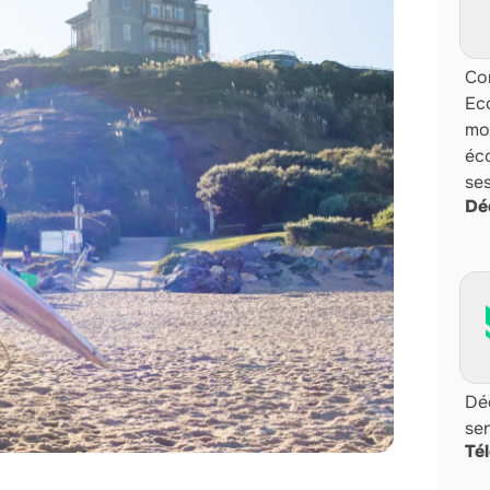
Com
Ec
mo
éco
se
Dé
Dé
sen
Té