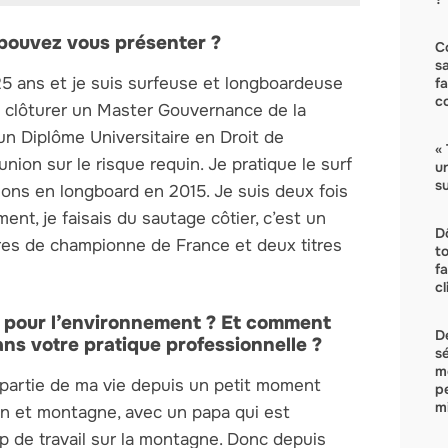
 pouvez vous présenter ?
C
s
25 ans et je suis surfeuse et longboardeuse
f
c
de clôturer un Master Gouvernance de la
n Diplôme Universitaire en Droit de
« 
nion sur le risque requin. Je pratique le surf
u
su
ions en longboard en 2015. Je suis deux fois
t, je faisais du sautage côtier, c’est un
D
tres de championne de France et deux titres
t
f
c
t pour l’environnement ? Et comment
D
s votre pratique professionnelle ?
s
m
 partie de ma vie depuis un petit moment
p
mi
an et montagne, avec un papa qui est
p de travail sur la montagne. Donc depuis