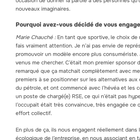
occasion de donner la parole à des personnes qu’o
nouveaux imaginaires.
Pourquoi avez-vous décidé de vous engag
Marie Chauché :
En tant que sportive, le choix d
fais vraiment attention. Je n’ai pas envie de repr
promouvoir un modèle encore plus consumériste. J
venus me chercher. C’était mon premier sponsor don
remarqué que ça matchait complètement avec mes 
premiers à se positionner sur les alternatives au
du pétrole, et ont commencé avec l’hévéa et les coq
un poste de chargé(e) RSE, ce qui n’était pas hyp
l’occupait était très convaincue, très engagée ce
effort collectif.
En plus de ça, ils nous engagent réellement dans l
écologique de l’entreprise, en nous associant en t