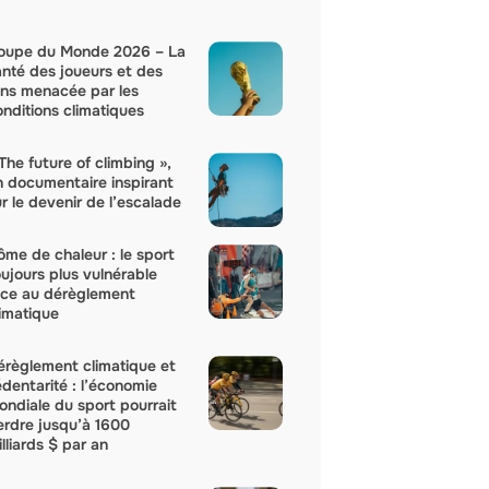
oupe du Monde 2026 – La
anté des joueurs et des
ans menacée par les
onditions climatiques
The future of climbing »,
n documentaire inspirant
r le devenir de l’escalade
ôme de chaleur : le sport
oujours plus vulnérable
ace au dérèglement
limatique
érèglement climatique et
édentarité : l’économie
ondiale du sport pourrait
erdre jusqu’à 1600
lliards $ par an