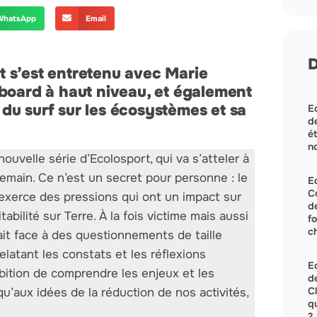
WhatsApp
Email
D
 s’est entretenu avec Marie
gboard à haut niveau, et également
e du surf sur les écosystèmes et sa
Ec
de
ét
no
ouvelle série d’Ecolosport, qui va s’atteler à
main. Ce n’est un secret pour personne : le
E
C
exerce des pressions qui ont un impact sur
d
abilité sur Terre. À la fois victime mais aussi
f
c
ait face à des questionnements de taille
latant les constats et les réflexions
Ec
mbition de comprendre les enjeux et les
de
C
qu’aux idées de la réduction de nos activités,
q
?