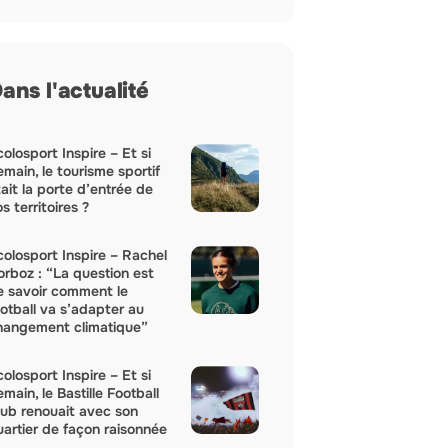
ans l'actualité
olosport Inspire – Et si
main, le tourisme sportif
ait la porte d’entrée de
s territoires ?
colosport Inspire – Rachel
orboz : “La question est
e savoir comment le
ootball va s’adapter au
hangement climatique”
olosport Inspire – Et si
main, le Bastille Football
lub renouait avec son
uartier de façon raisonnée