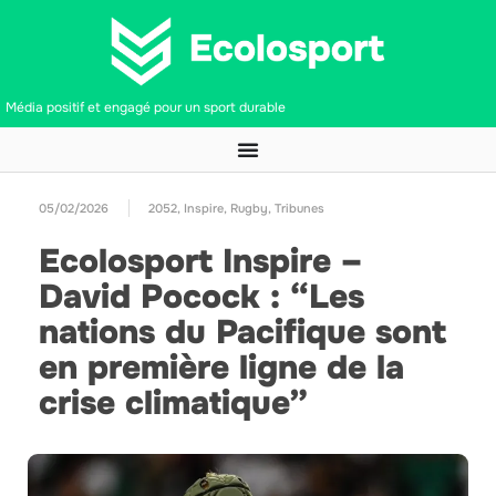
Média positif et engagé pour un sport durable
05/02/2026
2052
,
Inspire
,
Rugby
,
Tribunes
Ecolosport Inspire –
David Pocock : “Les
nations du Pacifique sont
en première ligne de la
crise climatique”