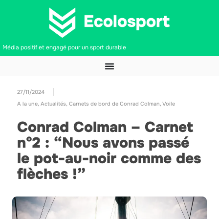
Média positif et engagé pour un sport durable
27/11/2024
A la une
,
Actualités
,
Carnets de bord de Conrad Colman
,
Voile
Conrad Colman – Carnet
n°2 : “Nous avons passé
le pot-au-noir comme des
flèches !”