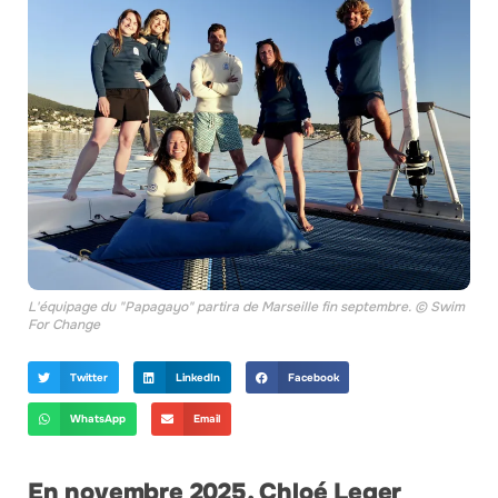
L'équipage du "Papagayo" partira de Marseille fin septembre. © Swim
For Change
Twitter
LinkedIn
Facebook
WhatsApp
Email
En novembre 2025, Chloé Leger