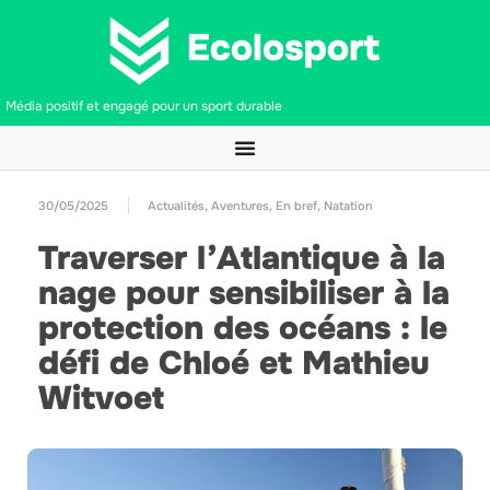
Média positif et engagé pour un sport durable
30/05/2025
Actualités
,
Aventures
,
En bref
,
Natation
Traverser l’Atlantique à la
nage pour sensibiliser à la
protection des océans : le
défi de Chloé et Mathieu
Witvoet