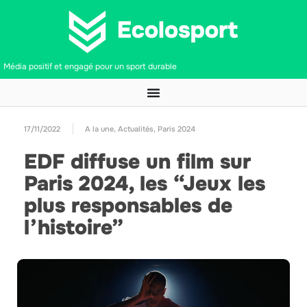
Média positif et engagé pour un sport durable
17/11/2022
A la une
,
Actualités
,
Paris 2024
EDF diffuse un film sur
Paris 2024, les “Jeux les
plus responsables de
l’histoire”