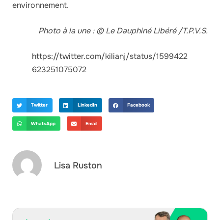
environnement.
Photo à la une : © Le Dauphiné Libéré /T.P.V.S.
https://twitter.com/kilianj/status/1599422
623251075072
Twitter
LinkedIn
Facebook
WhatsApp
Email
Lisa Ruston