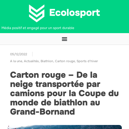
Média positif et engagé pour un sport durable
05/12/2022
A la une
,
Actualités
,
Biathlon
,
Carton rouge
,
Sports d'hiver
Carton rouge – De la
neige transportée par
camions pour la Coupe du
monde de biathlon au
Grand-Bornand