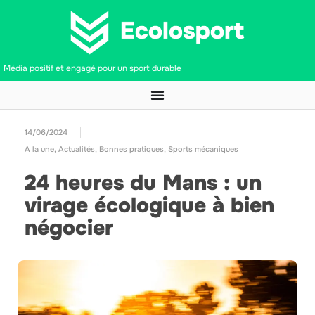
Média positif et engagé pour un sport durable
14/06/2024
A la une
,
Actualités
,
Bonnes pratiques
,
Sports mécaniques
24 heures du Mans : un
virage écologique à bien
négocier