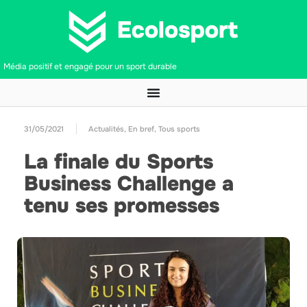
Média positif et engagé pour un sport durable
31/05/2021
Actualités
,
En bref
,
Tous sports
La finale du Sports
Business Challenge a
tenu ses promesses