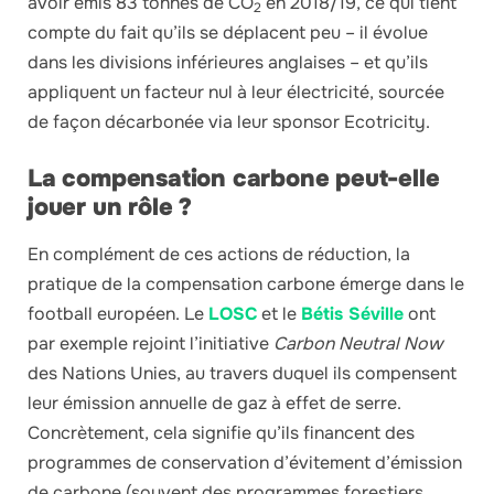
avoir émis 83 tonnes de CO
en 2018/19, ce qui tient
2
compte du fait qu’ils se déplacent peu – il évolue
dans les divisions inférieures anglaises – et qu’ils
appliquent un facteur nul à leur électricité, sourcée
de façon décarbonée via leur sponsor Ecotricity.
La compensation carbone peut-elle
jouer un rôle ?
En complément de ces actions de réduction, la
pratique de la compensation carbone émerge dans le
football européen. Le
LOSC
et le
Bétis Séville
ont
par exemple rejoint l’initiative
Carbon Neutral Now
des Nations Unies, au travers duquel ils compensent
leur émission annuelle de gaz à effet de serre.
Concrètement, cela signifie qu’ils financent des
programmes de conservation d’évitement d’émission
de carbone (souvent des programmes forestiers