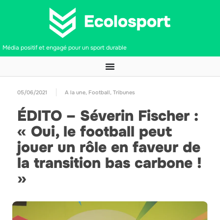
Média positif et engagé pour un sport durable
05/06/2021
A la une
,
Football
,
Tribunes
ÉDITO – Séverin Fischer :
« Oui, le football peut
jouer un rôle en faveur de
la transition bas carbone !
»