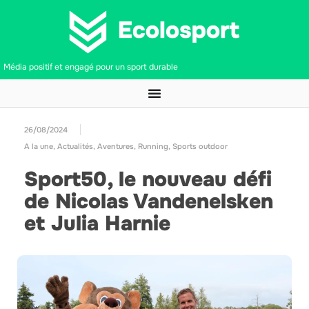
Média positif et engagé pour un sport durable
26/08/2024
A la une
,
Actualités
,
Aventures
,
Running
,
Sports outdoor
Sport50, le nouveau défi
de Nicolas Vandenelsken
et Julia Harnie